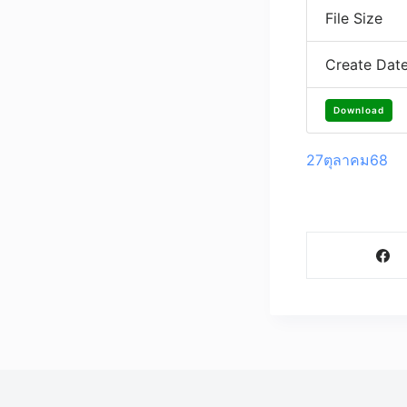
File Size
Create Dat
Download
27ตุลาคม68