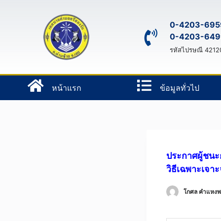
S
k
0-4203-695
0-4203-649
i
p
รหัสไปรษณี 4212
t
o
หน้าแรก
ข้อมูลทั่วไป
c
o
n
t
e
n
ประกาศผู้ชน
t
วิธีเฉพาะเจาะ
โกศล คําแหง