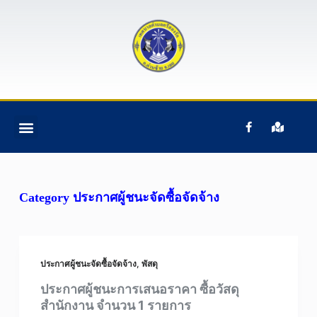
S
k
i
p
t
o
c
ติดต่อเรา
ข้อมูลบุคคลากร
ข้อมูลทั่วไป
หน้าแรก
อํานาจหน้าที่ฯ
o
n
t
Category
ประกาศผู้ชนะจัดซื้อจัดจ้าง
e
n
t
ประกาศผู้ชนะจัดซื้อจัดจ้าง
,
พัสดุ
ประกาศผู้ชนะการเสนอราคา ซื้อวัสดุ
สำนักงาน จำนวน 1 รายการ