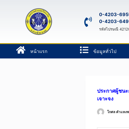
S
k
0-4203-695
0-4203-649
i
p
รหัสไปรษณี 4212
t
o
หน้าแรก
ข้อมูลทั่วไป
c
o
n
t
e
n
ประกาศผู้ชนะ
t
เจาะจง
โกศล คําแหง