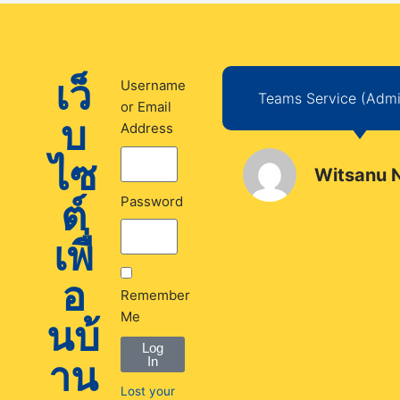
เว็
Username
Teams Service (Admin
or Email
บ
Address
ไซ
Witsanu 
ต์
Password
เพื่
อ
Remember
Me
นบ้
Log
าน
In
Lost your