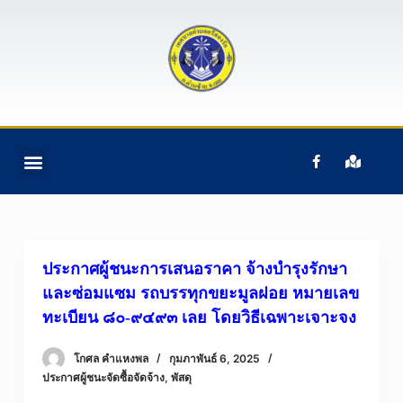
S
k
i
p
t
o
c
ติดต่อเรา
ข้อมูลบุคคลากร
ข้อมูลทั่วไป
หน้าแรก
อํานาจหน้าที่ฯ
o
n
t
e
ประกาศผู้ชนะการเสนอราคา จ้างบำรุงรักษา
n
และซ่อมแซม รถบรรทุกขยะมูลฝอย หมายเลข
t
ทะเบียน ๘๐-๙๔๙๓ เลย โดยวิธีเฉพาะเจาะจง
โกศล คําแหงพล
กุมภาพันธ์ 6, 2025
ประกาศผู้ชนะจัดซื้อจัดจ้าง
,
พัสดุ