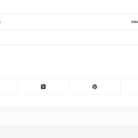
e
กรก