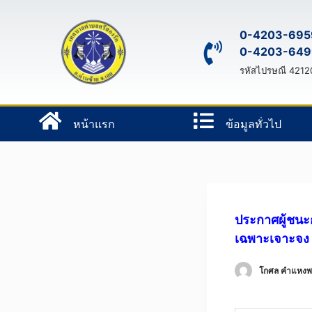
S
k
0-4203-695
0-4203-649
i
p
รหัสไปรษณี 4212
t
o
หน้าแรก
ข้อมูลทั่วไป
c
o
n
t
e
n
ประกาศผู้ชนะ
t
เฉพาะเจาะจง
โกศล คําแหง