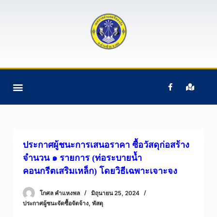
S
k
i
p
t
o
c
ติดต่อเรา
ข้อมูลบุคคลากร
ข้อมูลทั่วไป
หน้าแรก
อํานาจหน้าที่ฯ
o
n
t
e
ประกาศผู้ชนะการเสนอราคา ซื้อวัสดุก่อสร้าง
n
จำนวน ๑ รายการ (ท่อระบายน้ำ
t
คอนกรีตเสริมเหล็ก) โดยวิธีเฉพาะเจาะจง
โกศล คําแหงพล
มิถุนายน 25, 2024
ประกาศผู้ชนะจัดซื้อจัดจ้าง
,
พัสดุ