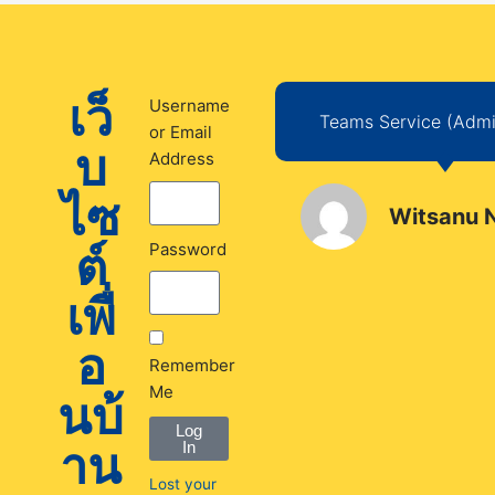
เว็
Username
Teams Service (Admin
or Email
บ
Address
ไซ
Witsanu 
ต์
Password
เพื่
อ
Remember
Me
นบ้
Log
าน
In
Lost your