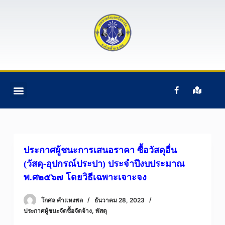
S
k
i
p
t
o
c
o
n
t
e
ประกาศผู้ชนะการเสนอราคา ซื้อวัสดุอื่น
n
(วัสดุ-อุปกรณ์ประปา) ประจำปีงบประมาณ
t
พ.ศ๒๕๖๗ โดยวิธีเฉพาะเจาะจง
โกศล คําแหงพล
ธันวาคม 28, 2023
ประกาศผู้ชนะจัดซื้อจัดจ้าง
,
พัสดุ