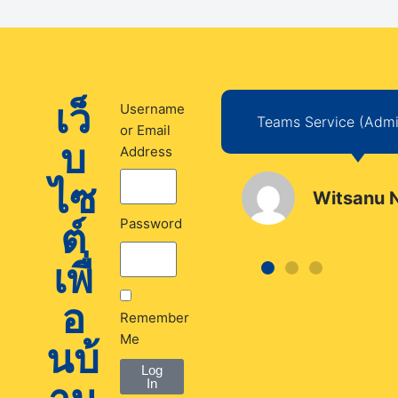
เว็
Username
 Service (Author)
Teams Service (Admin
or Email
บ
Address
ไซ
Pikultong
Witsanu 
Jandahan
ต์
Password
เพื่
อ
Remember
Me
นบ้
Log
In