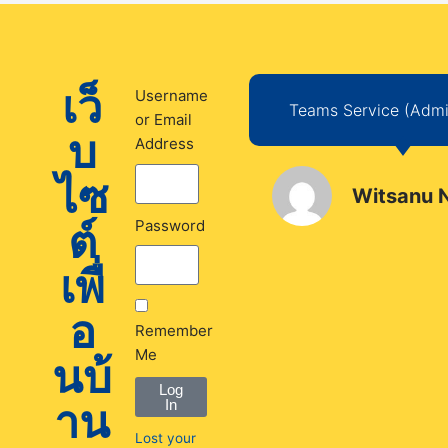
เว็
Username
Teams Service (Admin
or Email
บ
Address
ไซ
Witsanu 
ต์
Password
เพื่
อ
Remember
Me
นบ้
Log
าน
In
Lost your