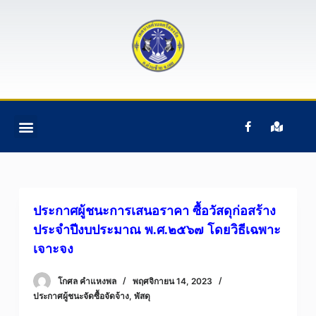
S
k
i
p
t
o
c
ติดต่อเรา
ข้อมูลบุคคลากร
ข้อมูลทั่วไป
หน้าแรก
อํานาจหน้าที่ฯ
o
n
t
e
ประกาศผู้ชนะการเสนอราคา ซื้อวัสดุก่อสร้าง
n
ประจำปีงบประมาณ พ.ศ.๒๕๖๗ โดยวิธีเฉพาะ
t
เจาะจง
โกศล คําแหงพล
พฤศจิกายน 14, 2023
ประกาศผู้ชนะจัดซื้อจัดจ้าง
,
พัสดุ