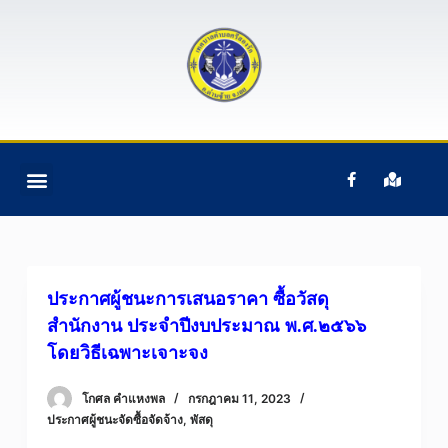
S
k
i
p
t
o
c
ติดต่อเรา
ข้อมูลบุคคลากร
ข้อมูลทั่วไป
หน้าแรก
อํานาจหน้าที่ฯ
o
n
t
e
ประกาศผู้ชนะการเสนอราคา ซื้อวัสดุ
n
สำนักงาน ประจำปีงบประมาณ พ.ศ.๒๕๖๖
t
โดยวิธีเฉพาะเจาะจง
โกศล คําแหงพล
กรกฎาคม 11, 2023
ประกาศผู้ชนะจัดซื้อจัดจ้าง
,
พัสดุ