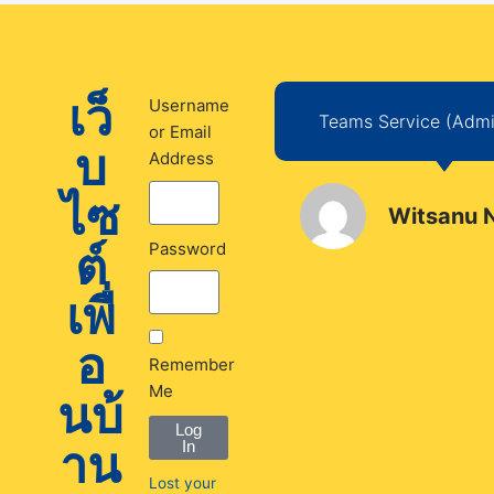
เว็
Username
Teams Service (Admin
or Email
บ
Address
ไซ
Witsanu 
ต์
Password
เพื่
อ
Remember
Me
นบ้
Log
าน
In
Lost your