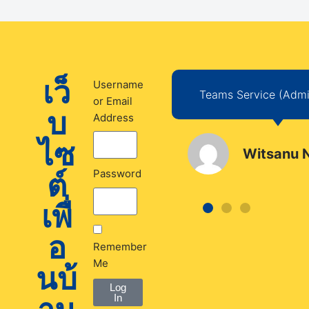
เว็
Username
 Service (Author)
Teams Service (Admin
or Email
บ
Address
ไซ
Pikultong
Witsanu 
Jandahan
ต์
Password
เพื่
อ
Remember
Me
นบ้
Log
In