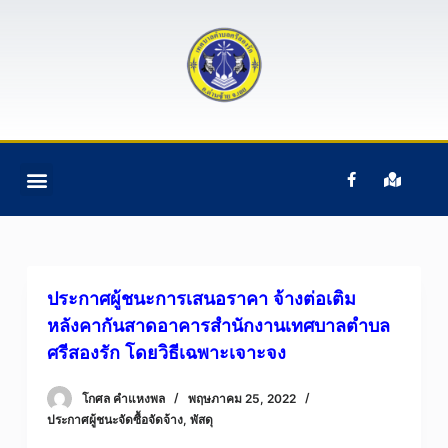
S
k
i
p
t
o
c
o
n
t
e
ประกาศผู้ชนะการเสนอราคา จ้างต่อเติม
n
หลังคากันสาดอาคารสำนักงานเทศบาลตำบล
t
ศรีสองรัก โดยวิธีเฉพาะเจาะจง
โกศล คําแหงพล
พฤษภาคม 25, 2022
ประกาศผู้ชนะจัดซื้อจัดจ้าง
,
พัสดุ