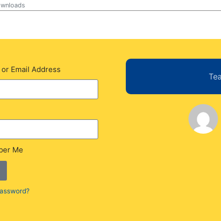
wnloads
or Email Address
Tea
er Me
password?