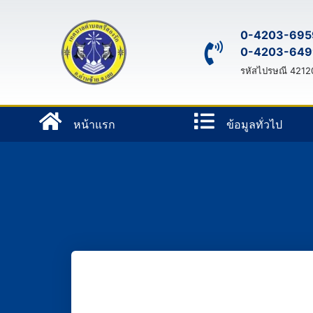
S
k
0-4203-695
0-4203-649
i
p
รหัสไปรษณี 4212
t
o
หน้าแรก
ข้อมูลทั่วไป
c
o
n
t
e
n
t