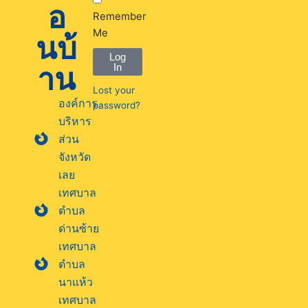
อ
Remember
Me
นบ้
Log
าน
In
Lost your
องค์การ
password?
บริหาร
ส่วน
จังหวัด
เลย
เทศบาล
ตำบล
ด่านซ้าย
เทศบาล
ตำบล
นาแห้ว
เทศบาล