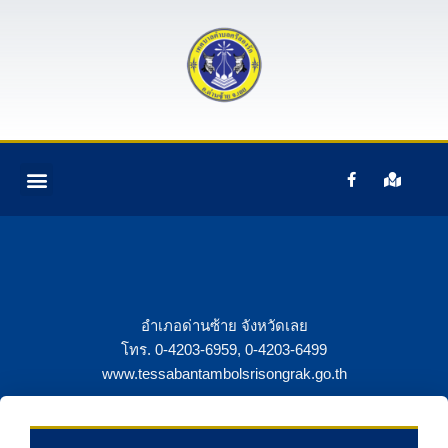
S
k
i
p
t
o
c
ติดต่อเรา
ข้อมูลบุคคลากร
ข้อมูลทั่วไป
หน้าแรก
อํานาจหน้าที่ฯ
o
n
t
e
n
อำเภอด่านซ้าย จังหวัดเลย
t
โทร. 0-4203-6959, 0-4203-6499
www.tessabantambolsrisongrak.go.th