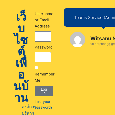
เว็
Username
Teams Service (Admin
or Email
บ
Address
ไซ
Witsanu 
vn.netphong@gm
ต์
Password
เพื่
อ
Remember
Me
นบ้
Log
าน
In
Lost your
องค์การ
password?
บริหาร