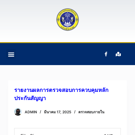
S
k
i
p
t
o
c
ติดต่อเรา
ข้อมูลบุคคลากร
ข้อมูลทั่วไป
หน้าแรก
อํานาจหน้าที่ฯ
o
n
t
e
รายงานผลการตรวจสอบการควบคุมหลัก
n
ประกันสัญญา
t
ADMIN
มีนาคม 17, 2025
ตรวจสอบภายใน