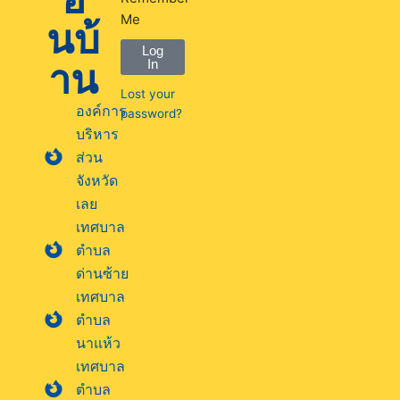
Me
นบ้
Log
าน
In
Lost your
องค์การ
password?
บริหาร
ส่วน
จังหวัด
เลย
เทศบาล
ตำบล
ด่านซ้าย
เทศบาล
ตำบล
นาแห้ว
เทศบาล
ตำบล