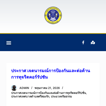
S
k
i
p
t
o
c
ติดต่อเรา
ข้อมูลบุคคลากร
ข้อมูลทั่วไป
หน้าแรก
อํานาจหน้าที่ฯ
o
n
t
e
ประกาศ เจตนารมณ์การป้องกันและต่อต้าน
n
การทุจริตคอร์รัปชัน
t
ADMIN
พฤษภาคม 21, 2026
ประกาศเจตนารมณ์การป้องกันและต่อต้านการทุจริตคอร์รัปชั่น
,
ประกาศเทศบาลตำบลศรีสองรัก
,
ประมวลจริยธรรม