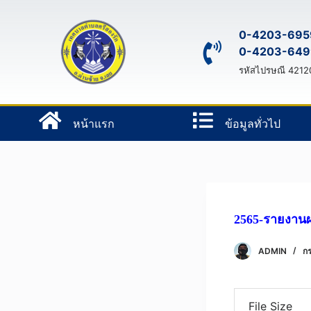
S
k
0-4203-695
0-4203-649
i
p
รหัสไปรษณี 4212
t
o
หน้าแรก
ข้อมูลทั่วไป
c
o
n
t
e
n
2565-รายงานผ
t
ADMIN
ก
File Size