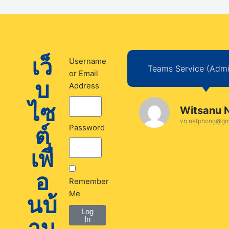
เว็
Username
Teams Service (Admin
or Email
บ
Address
ไซ
Witsanu 
vn.netphong@gm
ต์
Password
เพื่
อ
Remember
Me
นบ้
Log
าน
In