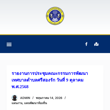
S
k
i
p
t
o
c
ติดต่อเรา
ข้อมูลบุคคลากร
ข้อมูลทั่วไป
หน้าแรก
อํานาจหน้าที่ฯ
o
n
t
e
รายงานการประชุมคณะกรรมการพัฒนา
n
เทศบาลตำบลศรีสองรัก วันที่ 9 ตุลาคม
t
พ.ศ.2568
ADMIN
พฤษภาคม 14, 2026
แผนงาน
,
แผนพัฒนาท้องถิ่น