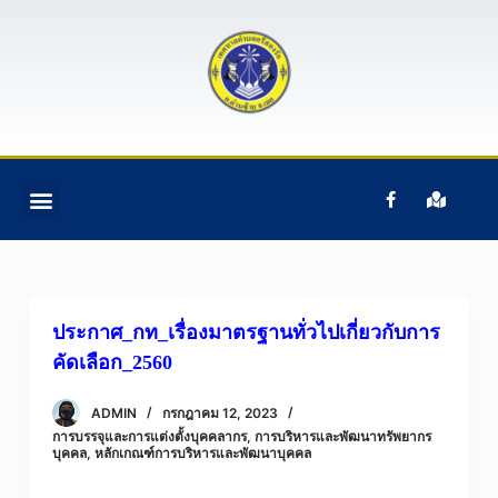
S
k
i
p
t
o
c
ติดต่อเรา
ข้อมูลบุคคลากร
ข้อมูลทั่วไป
หน้าแรก
อํานาจหน้าที่ฯ
o
n
t
e
ประกาศ_กท_เรื่องมาตรฐานทั่วไปเกี่ยวกับการ
n
คัดเลือก_2560
t
ADMIN
กรกฎาคม 12, 2023
การบรรจุและการแต่งตั้งบุคคลากร
,
การบริหารและพัฒนาทรัพยากร
บุคคล
,
หลักเกณฑ์การบริหารและพัฒนาบุคคล