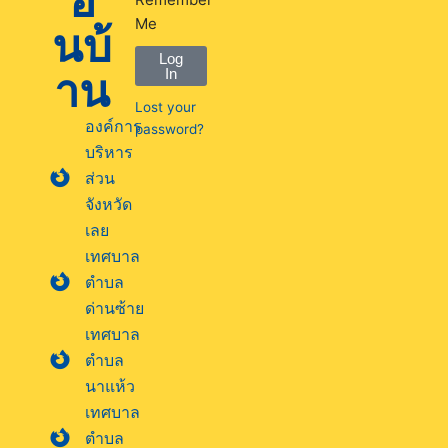
อ
Me
นบ้
Log
าน
In
Lost your
องค์การ
password?
บริหาร
ส่วน
จังหวัด
เลย
เทศบาล
ตำบล
ด่านซ้าย
เทศบาล
ตำบล
นาแห้ว
เทศบาล
ตำบล