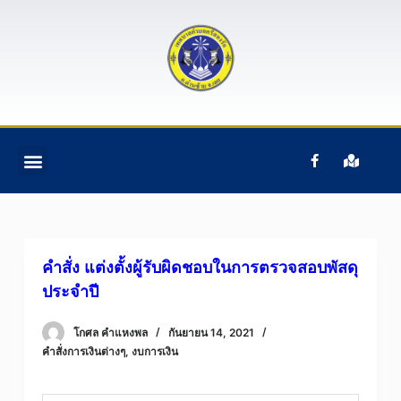
S
k
i
p
t
o
c
ติดต่อเรา
ข้อมูลบุคคลากร
ข้อมูลทั่วไป
หน้าแรก
อํานาจหน้าที่ฯ
o
n
t
e
คำสั่ง แต่งตั้งผู้รับผิดชอบในการตรวจสอบพัสดุ
n
ประจำปี
t
โกศล คําแหงพล
กันยายน 14, 2021
คำสั่งการเงินต่างๆ
,
งบการเงิน