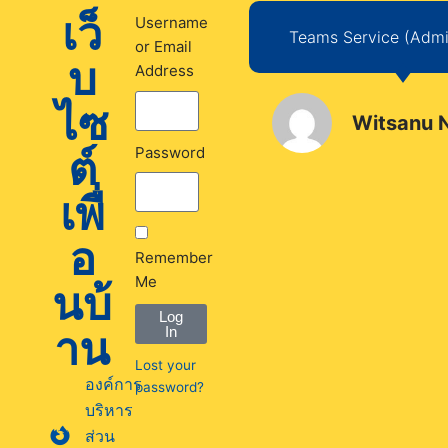
เว็
Username
Teams Service (Admin
or Email
บ
Address
ไซ
Witsanu 
ต์
Password
เพื่
อ
Remember
Me
นบ้
Log
าน
In
Lost your
องค์การ
password?
บริหาร
ส่วน