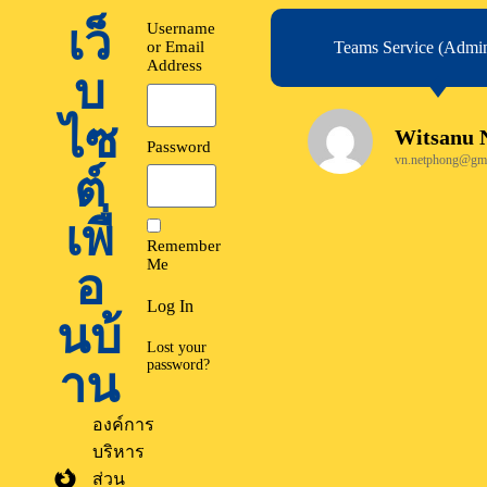
เว็
Username
or Email
Teams Service (Admini
Address
บ
ไซ
Witsanu 
Password
vn.netphong@gma
ต์
เพื่
Remember
Me
อ
Log In
นบ้
Lost your
password?
าน
องค์การ
บริหาร
ส่วน