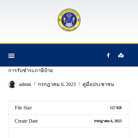
S
k
i
p
t
o
c
o
n
t
ติดต่อเรา
ข้อมูลบุคคลากร
ข้อมูลทั่วไป
หน้าแรก
อํานาจหน้าที่ฯ
e
n
การรับชำระภาษีป้าย
t
admin
กรกฎาคม 6, 2023
คู่มือประชาชน
File Size
127 KB
Create Date
กรกฎาคม 6, 2023
Download